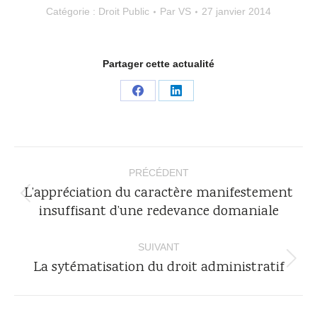
Catégorie :
Droit Public
Par
VS
27 janvier 2014
Partager cette actualité
Partager
Partager
sur
sur
Facebook
LinkedIn
Navigation
PRÉCÉDENT
article
L’appréciation du caractère manifestement
Article
insuffisant d’une redevance domaniale
précédent
:
SUIVANT
La sytématisation du droit administratif
Article
suivant
: